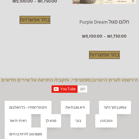
₪
2,100.00
–
₪
1,750.00
בחר אפשרויות
חלום סגול Purple Dream
₪
2,100.00
–
₪
1,750.00
בחר אפשרויות
הירשמו לערוץ היוטיוב\ספוטיפיי, ותקבלו התראה על שירים חדשים
עמוק בתוך היער
היא גונבת את
הים על הסתיו – כל האלבום
music
music
music
LIVE2019
בובי
מגיע לך
ראיתי ת’אור
music
music
music
music
מקום טוב להיות בו היום
music