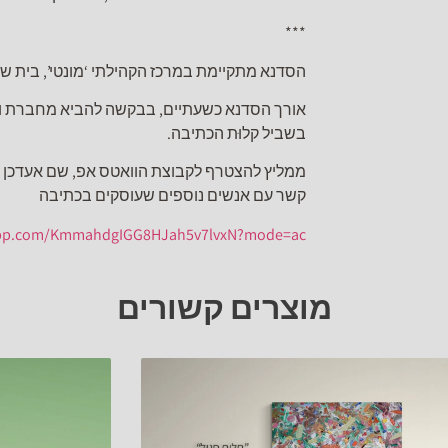
***
הסדנא מתקיימת במרכז הקהילתי ‘מונטי’, בית שמאי 7, תל א
אורך הסדנא כשעתיים, בבקשה להביא מחברת וכלי 
בשביל קלוּת הכתיבה.
ממליץ להצטרף לקבוצת הוואטס אפ, שם אעדכן על ש
קשר עם אנשים נוספים שעוסקים בכתיבה
sapp.com/KmmahdgIGG8HJah5v7lvxN?mode=ac_
מוצרים קשורים